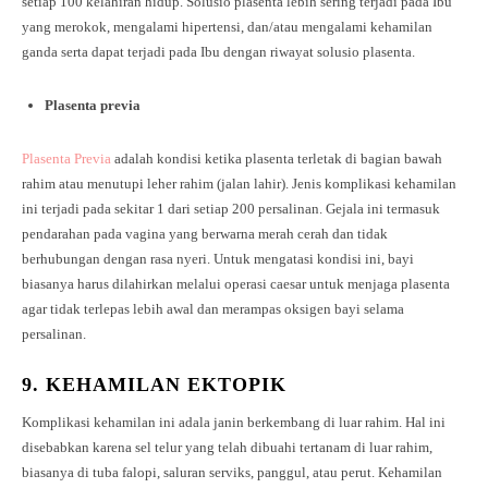
setiap 100 kelahiran hidup. Solusio plasenta lebih sering terjadi pada Ibu
yang merokok, mengalami hipertensi, dan/atau mengalami kehamilan
ganda serta dapat terjadi pada Ibu dengan riwayat solusio plasenta.
Plasenta previa
Plasenta Previa
adalah kondisi ketika plasenta terletak di bagian bawah
rahim atau menutupi leher rahim (jalan lahir). Jenis komplikasi kehamilan
ini terjadi pada sekitar 1 dari setiap 200 persalinan. Gejala ini termasuk
pendarahan pada vagina yang berwarna merah cerah dan tidak
berhubungan dengan rasa nyeri. Untuk mengatasi kondisi ini, bayi
biasanya harus dilahirkan melalui operasi caesar untuk menjaga plasenta
agar tidak terlepas lebih awal dan merampas oksigen bayi selama
persalinan.
9.
KEHAMILAN EKTOPIK
Komplikasi kehamilan ini adala janin berkembang di luar rahim. Hal ini
disebabkan karena sel telur yang telah dibuahi tertanam di luar rahim,
biasanya di tuba falopi, saluran serviks, panggul, atau perut. Kehamilan