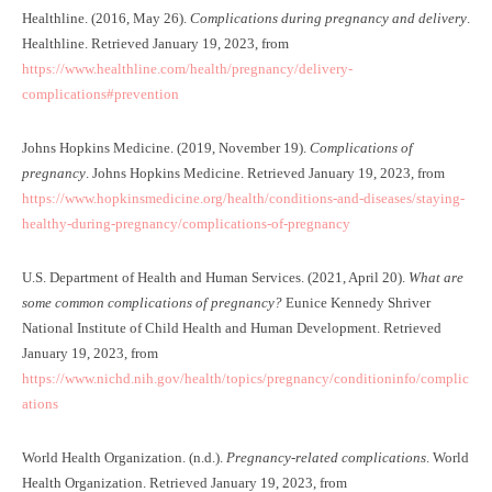
Healthline. (2016, May 26).
Complications during pregnancy and delivery
.
Healthline. Retrieved January 19, 2023, from
https://www.healthline.com/health/pregnancy/delivery-
complications#prevention
Johns Hopkins Medicine. (2019, November 19).
Complications of
pregnancy
. Johns Hopkins Medicine. Retrieved January 19, 2023, from
https://www.hopkinsmedicine.org/health/conditions-and-diseases/staying-
healthy-during-pregnancy/complications-of-pregnancy
U.S. Department of Health and Human Services. (2021, April 20).
What are
some common complications of pregnancy?
Eunice Kennedy Shriver
National Institute of Child Health and Human Development. Retrieved
January 19, 2023, from
https://www.nichd.nih.gov/health/topics/pregnancy/conditioninfo/complic
ations
World Health Organization. (n.d.).
Pregnancy-related complications
. World
Health Organization. Retrieved January 19, 2023, from