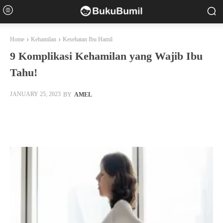
Home
Kehamilan
Kesehatan Ibu Hamil
9 Komplikasi Kehamilan yang Wajib Ibu
Tahu!
BY
AMEL
JANUARY 25, 2023
Facebook
Twitter
Pinterest
Whats