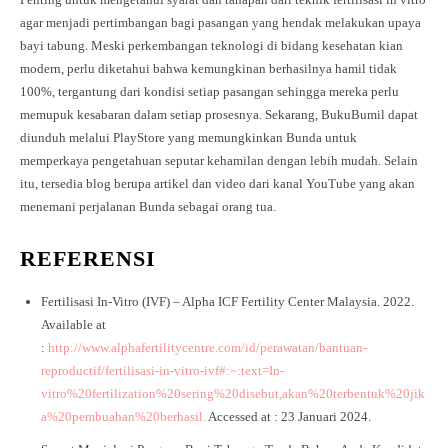
agar menjadi pertimbangan bagi pasangan yang hendak melakukan upaya
bayi tabung. Meski perkembangan teknologi di bidang kesehatan kian
modern, perlu diketahui bahwa kemungkinan berhasilnya hamil tidak
100%, tergantung dari kondisi setiap pasangan sehingga mereka perlu
memupuk kesabaran dalam setiap prosesnya. Sekarang, BukuBumil dapat
diunduh melalui PlayStore yang memungkinkan Bunda untuk
memperkaya pengetahuan seputar kehamilan dengan lebih mudah. Selain
itu, tersedia blog berupa artikel dan video dari kanal YouTube yang akan
menemani perjalanan Bunda sebagai orang tua.
REFERENSI
Fertilisasi In-Vitro (IVF) – Alpha ICF Fertility Center Malaysia. 2022.
Available at
:
http://www.alphafertilitycentre.com/id/perawatan/bantuan-
reproductif/fertilisasi-in-vitro-ivf#:~:text=In-
vitro%20fertilization%20sering%20disebut,akan%20terbentuk%20jik
a%20pembuahan%20berhasil.
Accessed at : 23 Januari 2024.