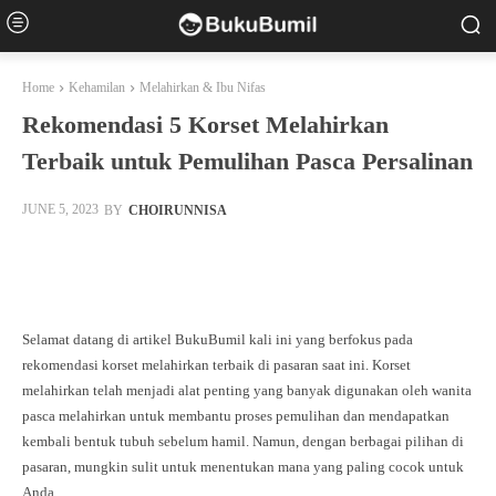
Home
Kehamilan
Melahirkan & Ibu Nifas
Rekomendasi 5 Korset Melahirkan
Terbaik untuk Pemulihan Pasca Persalinan
BY
CHOIRUNNISA
JUNE 5, 2023
Facebook
Twitter
Pinterest
Whats
Selamat datang di artikel BukuBumil kali ini yang berfokus pada
rekomendasi korset melahirkan terbaik di pasaran saat ini. Korset
melahirkan telah menjadi alat penting yang banyak digunakan oleh wanita
pasca melahirkan untuk membantu proses pemulihan dan mendapatkan
kembali bentuk tubuh sebelum hamil. Namun, dengan berbagai pilihan di
pasaran, mungkin sulit untuk menentukan mana yang paling cocok untuk
Anda.