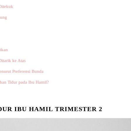
Ditekuk
gung
gikan
itarik ke Atas
enurut Preferensi Bunda
han Tidur pada Ibu Hamil?
DUR IBU HAMIL TRIMESTER 2