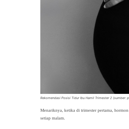
Rekomendasi Posisi Tidur Ibu Hamil Trimester 2 (sumber: 
Menariknya, ketika di trimester pertama, hormon
setiap malam.