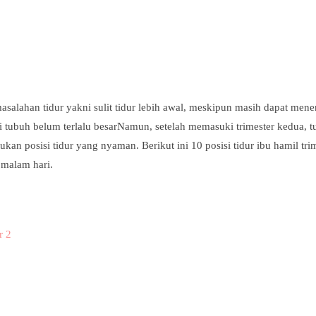
er
Pinterest
WhatsApp
alahan tidur yakni sulit tidur lebih awal, meskipun masih dapat mene
 tubuh belum terlalu besarNamun, setelah memasuki trimester kedua, 
 posisi tidur yang nyaman. Berikut ini 10 posisi tidur ibu hamil tri
 malam hari.
r 2