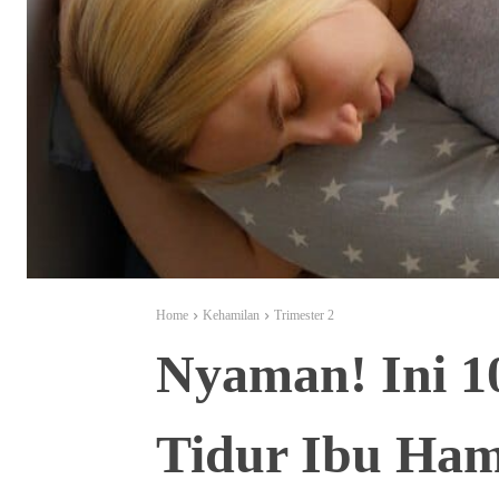
Home
Kehamilan
Trimester 2
Nyaman! Ini 1
Tidur Ibu Hami