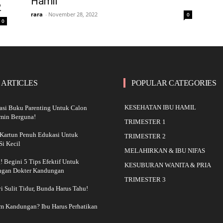
Hamil
2
rara
-
November 28, 2022
0
0
 ARTICLES
POPULAR CATEGORIES
KESEHATAN IBU HAMIL
asi Buku Parenting Untuk Calon
amin Berguna!
TRIMESTER 1
Kartun Penuh Edukasi Untuk
TRIMESTER 2
i Kecil
MELAHIRKAN & IBU NIFAS
 Begini 5 Tips Efektif Untuk
KESUBURAN WANITA & PRIA
ngan Dokter Kandungan
TRIMESTER 3
yi Sulit Tidur, Bunda Harus Tahu!
am Kandungan? Ibu Harus Perhatikan