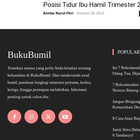
Posisi Tidur Ibu Hamil Trimester 
Annisa Nurul Fitri
-
October 20, 2023
BukuBumil
POPULAR
Ini 7 Rekomend
Temukan semua yang perlu Anda ketahui tentang
Orang Tua, Dij
kehamilan di BukuBumil. Dari tanda-tanda awal
hamil, panduan lengkap trimester pertama, kedua,
7 Rekomendasi 
ketiga, hingga persiapan melahirkan. Informasi
Nonton Bareng S
penting untuk calon ibu.
Jangan Bingung!
Komunikasi De
8 Cara Atasi Ba
Janin Stres Dal
6 Tandanya!