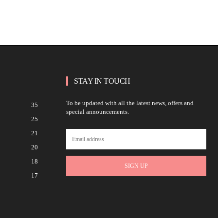
STAY IN TOUCH
To be updated with all the latest news, offers and
35
special announcements.
25
21
20
18
SIGN UP
17