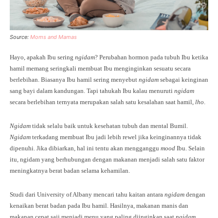
Source:
Moms and Mamas
Hayo, apakah Ibu sering
ngidam
? Perubahan hormon pada tubuh Ibu ketika
hamil memang seringkali membuat Ibu menginginkan sesuatu secara
berlebihan. Biasanya Ibu hamil sering menyebut
ngidam
sebagai keinginan
sang bayi dalam kandungan. Tapi tahukah Ibu kalau menuruti
ngidam
secara berlebihan ternyata merupakan salah satu kesalahan saat hamil,
lho
.
Ngidam
tidak selalu baik untuk kesehatan tubuh dan mental Bumil.
Ngidam
terkadang membuat Ibu jadi lebih rewel jika keinginannya tidak
dipenuhi. Jika dibiarkan, hal ini tentu akan mengganggu
mood
Ibu. Selain
itu, ngidam yang berhubungan dengan makanan menjadi salah satu faktor
meningkatnya berat badan selama kehamilan.
Studi dari University of Albany mencari tahu kaitan antara
ngidam
dengan
kenaikan berat badan pada Ibu hamil. Hasilnya, makanan manis dan
makanan cepat saji menjadi menu yang paling diinginkan saat
ngidam
.