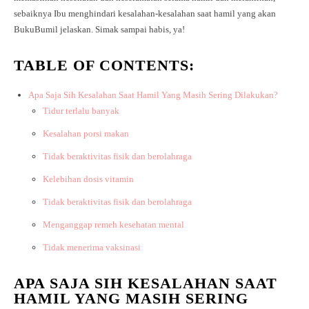
sebaiknya Ibu menghindari kesalahan-kesalahan saat hamil yang akan
BukuBumil jelaskan. Simak sampai habis, ya!
TABLE OF CONTENTS:
Apa Saja Sih Kesalahan Saat Hamil Yang Masih Sering Dilakukan?
Tidur terlalu banyak
Kesalahan porsi makan
Tidak beraktivitas fisik dan berolahraga
Kelebihan dosis vitamin
Tidak beraktivitas fisik dan berolahraga
Menganggap remeh kesehatan mental
Tidak menerima vaksinasi
APA SAJA SIH KESALAHAN SAAT
HAMIL YANG MASIH SERING