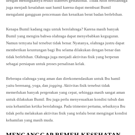
dengan meningkatnya resiko diabetes gestasional. Tidak rutin berolahraga
juga menjadi kesalahan saat hamil karena dapat membuat Bumil
mengalami gangguan pencernaan dan kenaikan berat badan berlebihan.
Kenapa Bumil kadang ragu untuk berolahraga? Karena masih banyak
Bumil yang mengira bahwa olahraga dapat menyebabkan keguguran.
Namun ternyata hal tersebut tidak benar. Nyatanya, olahraga justru dapat
memberikan keuntungan bagi Ibu selama dilakukan dengan benar dan
tidak berlebihan. Olahraga juga menjadi aktivitas fisik yang berperan
sebagai persiapan untuk proses persalinan kelak.
Beberapa olahraga yang aman dan direkomendasikan untuk Ibu hamil
yaitu berenang, yoga, dan
jogging
. Aktivitas fisik tersebut tidak
memerlukan banyak pergerakan yang cepat, sehingga masih sangat aman
untuk dilakukan Bumil. Ibu juga perlu menyesuaikan kondisi tubuh dan
usia kehamilan ketika berolahraga. Pada trimester pertama, sebaiknya Ibu
tidak perlu melakukan aktivitas fisik yang terlalu berat mengingat kondisi
kehamilan yang masih muda.
MENGANGGAP REMEH KESEHATAN