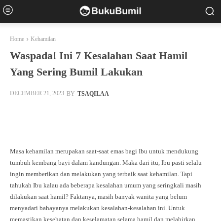
Home
Kehamilan
Waspada! Ini 7 Kesalahan Saat Hamil
Yang Sering Bumil Lakukan
BY
TSAQILAA
DECEMBER 21, 2023
Facebook
Twitter
Pinterest
Whats
Masa kehamilan merupakan saat-saat emas bagi Ibu untuk mendukung
tumbuh kembang bayi dalam kandungan. Maka dari itu, Ibu pasti selalu
ingin memberikan dan melakukan yang terbaik saat kehamilan. Tapi
tahukah Ibu kalau ada beberapa kesalahan umum yang seringkali masih
dilakukan saat hamil? Faktanya, masih banyak wanita yang belum
menyadari bahayanya melakukan kesalahan-kesalahan ini. Untuk
memastikan kesehatan dan keselamatan selama hamil dan melahirkan,