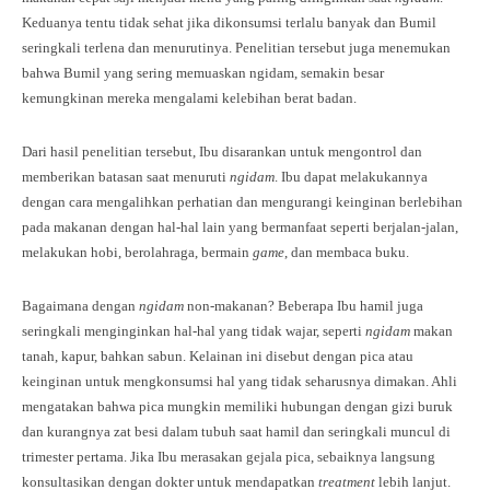
Keduanya tentu tidak sehat jika dikonsumsi terlalu banyak dan Bumil
seringkali terlena dan menurutinya. Penelitian tersebut juga menemukan
bahwa Bumil yang sering memuaskan ngidam, semakin besar
kemungkinan mereka mengalami kelebihan berat badan.
Dari hasil penelitian tersebut, Ibu disarankan untuk mengontrol dan
memberikan batasan saat menuruti
ngidam
. Ibu dapat melakukannya
dengan cara mengalihkan perhatian dan mengurangi keinginan berlebihan
pada makanan dengan hal-hal lain yang bermanfaat seperti berjalan-jalan,
melakukan hobi, berolahraga, bermain
game
, dan membaca buku.
Bagaimana dengan
ngidam
non-makanan? Beberapa Ibu hamil juga
seringkali menginginkan hal-hal yang tidak wajar, seperti
ngidam
makan
tanah, kapur, bahkan sabun. Kelainan ini disebut dengan pica atau
keinginan untuk mengkonsumsi hal yang tidak seharusnya dimakan. Ahli
mengatakan bahwa pica mungkin memiliki hubungan dengan gizi buruk
dan kurangnya zat besi dalam tubuh saat hamil dan seringkali muncul di
trimester pertama. Jika Ibu merasakan gejala pica, sebaiknya langsung
konsultasikan dengan dokter untuk mendapatkan
treatment
lebih lanjut.