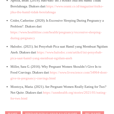
Aprilia, Intan. (2019). Hati-hati! Ini 3 Risiko Jika Ibu Hamil Tidak
Berolahraga. Diakses dari
https://www.orami.co.id/magazine/risiko-
jika-ibu-hamil-tidak-berolahraga
Crider, Catherine. (2020). Is Excessive Sleeping During Pregnancy a
Problem?. Diakses dari
https://www.healthline.com/health/pregnancy/excessive-sleeping-
during-pregnancy
Halodoc. (2021). Ini Penyebab Pica saat Hamil yang Membuat Ngidam
Aneh. Diakses dari
https://www.halodoc.com/artikel/ini-penyebab-
pica-saat-hamil-yang-membuat-ngidam-aneh
Miller, Sara G. (2016). Why Pregnant Women Shouldn’t Give In to
Food Cravings. Diakses dari
https://www.livescience.com/54964-dont-
give-in-pregnancy-cravings.html
Montoya, Maria. (2021). Are Pregnant Women Really Eating for Two?
Not Quite. Diakses dari
https://unmhealth.org/stories/2021/01/eating-
for-two.html
HAMIL
HINDARI KESALAHAN SAAT HAMIL
IBU HAMIL