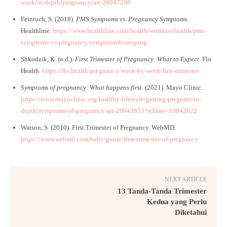
week/in-depth/pregnancy/art-20047208
Feintuch, S. (2018).
PMS Symptoms vs. Pregnancy Symptoms
.
Healthline.
https://www.healthline.com/health/womens-health/pms-
symptoms-vs-pregnancy-symptoms#cramping
Shkodzik, K. (n.d.).
First Trimester of Pregnancy: What to Expect
. Flo
Health.
https://flo.health/pregnancy/week-by-week/first-trimester
Symptoms of pregnancy: What happens first
. (2021). Mayo Clinic.
https://www.mayoclinic.org/healthy-lifestyle/getting-pregnant/in-
depth/symptoms-of-pregnancy/art-20043853?reDate=19042022
Watson, S. (2010). First Trimester of Pregnancy. WebMD.
https://www.webmd.com/baby/guide/first-trimester-of-pregnancy
NEXT ARTICLE
13 Tanda-Tanda Trimester
Kedua yang Perlu
Diketahui