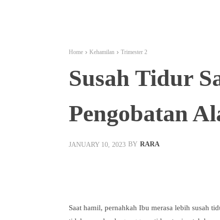
Home
Kehamilan
Trimester 2
Susah Tidur S
Pengobatan Al
BY
RARA
JANUARY 10, 2023
Facebook
Twitt
Share
Saat hamil, pernahkah Ibu merasa lebih susah t