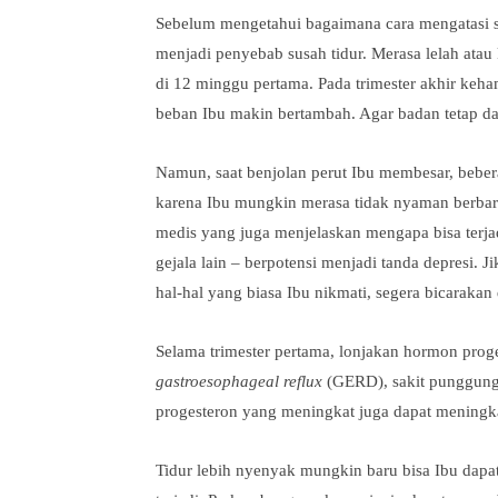
Sebelum mengetahui bagaimana cara mengatasi su
menjadi penyebab susah tidur. Merasa lelah atau
di 12 minggu pertama. Pada trimester akhir keh
beban Ibu makin bertambah. Agar badan tetap dal
Namun, saat benjolan perut Ibu membesar, bebe
karena Ibu mungkin merasa tidak nyaman berbarin
medis yang juga menjelaskan mengapa bisa terjadi
gejala lain – berpotensi menjadi tanda depresi. J
hal-hal yang biasa Ibu nikmati, segera bicarakan
Selama trimester pertama, lonjakan hormon proge
gastroesophageal reflux
(GERD), sakit punggung.
progesteron yang meningkat juga dapat meningka
Tidur lebih nyenyak mungkin baru bisa Ibu dapat