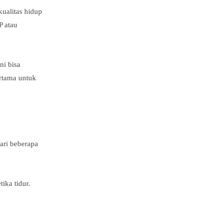
ualitas hidup
P atau
ni bisa
rtama untuk
ari beberapa
ika tidur.