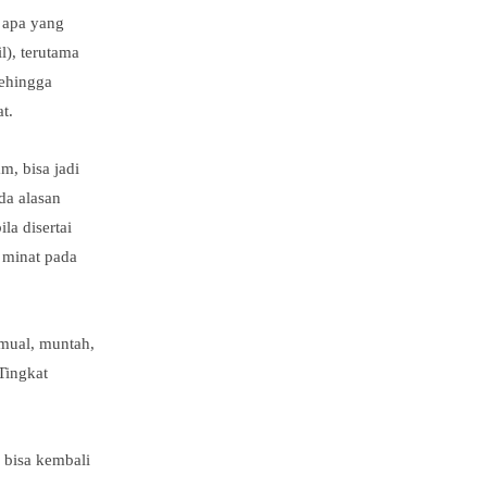
 apa yang
l), terutama
sehingga
t.
, bisa jadi
da alasan
la disertai
n minat pada
 mual, muntah,
Tingkat
 bisa kembali