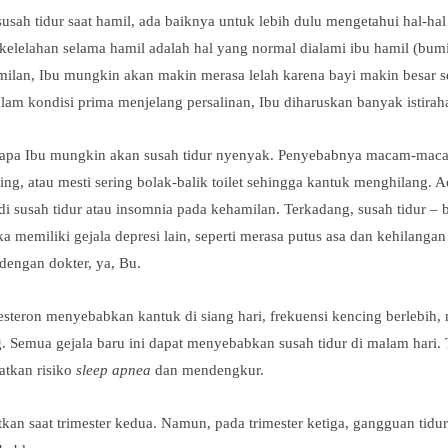
sah tidur saat hamil, ada baiknya untuk lebih dulu mengetahui hal-hal
 kelelahan selama hamil adalah hal yang normal dialami ibu hamil (bumi
amilan, Ibu mungkin akan makin merasa lelah karena bayi makin besar 
am kondisi prima menjelang persalinan, Ibu diharuskan banyak istiraha
rapa Ibu mungkin akan susah tidur nyenyak. Penyebabnya macam-macam
g, atau mesti sering bolak-balik toilet sehingga kantuk menghilang. A
 susah tidur atau insomnia pada kehamilan. Terkadang, susah tidur – bi
ika memiliki gejala depresi lain, seperti merasa putus asa dan kehilanga
 dengan dokter, ya, Bu.
steron menyebabkan kantuk di siang hari, frekuensi kencing berlebih,
 Semua gejala baru ini dapat menyebabkan susah tidur di malam hari. 
tkan risiko
sleep apnea
dan mendengkur.
kan saat trimester kedua. Namun, pada trimester ketiga, gangguan tidur