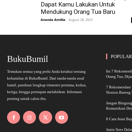
Dapat Kamu Lakukan Untuk
Mendukung Orang Tua Baru
Ananda Amillia
-
August 28, 2023
BukuBumil
POPULAR
Ini 7 Rekomend
Temukan semua yang perlu Anda ketahui tentang
Orang Tua, Dij
kehamilan di BukuBumil. Dari tanda-tanda awal
hamil, panduan lengkap trimester pertama, kedua,
7 Rekomendasi 
ketiga, hingga persiapan melahirkan. Informasi
Nonton Bareng S
penting untuk calon ibu.
Jangan Bingung!
Komunikasi De
8 Cara Atasi Ba
Janin Stres Dal