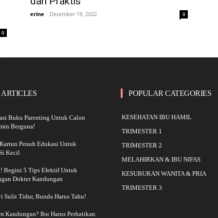
dan Praktis
erine
-
December 19, 2022
0
0
 ARTICLES
POPULAR CATEGORIES
KESEHATAN IBU HAMIL
asi Buku Parenting Untuk Calon
amin Berguna!
TRIMESTER 1
Kartun Penuh Edukasi Untuk
TRIMESTER 2
i Kecil
MELAHIRKAN & IBU NIFAS
 Begini 5 Tips Efektif Untuk
KESUBURAN WANITA & PRIA
ngan Dokter Kandungan
TRIMESTER 3
yi Sulit Tidur, Bunda Harus Tahu!
am Kandungan? Ibu Harus Perhatikan