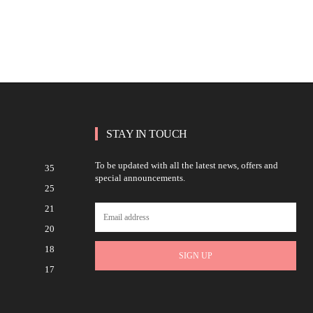
STAY IN TOUCH
To be updated with all the latest news, offers and
35
special announcements.
25
21
20
18
SIGN UP
17