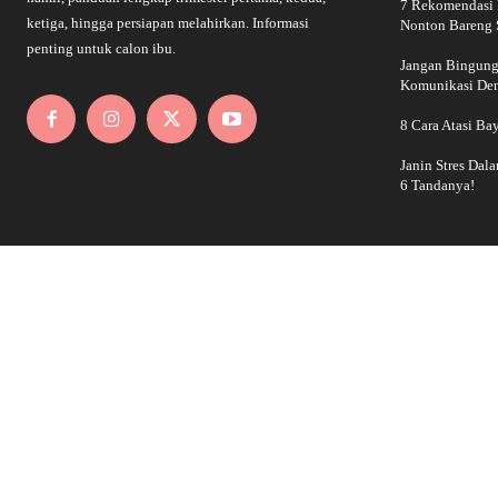
7 Rekomendasi 
ketiga, hingga persiapan melahirkan. Informasi
Nonton Bareng S
penting untuk calon ibu.
Jangan Bingung!
Komunikasi De
8 Cara Atasi Ba
Janin Stres Dal
6 Tandanya!