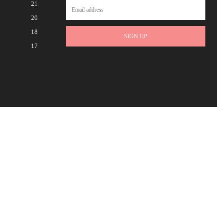
21
20
18
SIGN UP
17