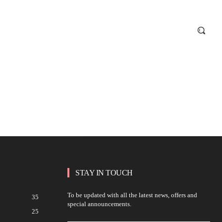
STAY IN TOUCH
To be updated with all the latest news, offers and
35
special announcements.
25