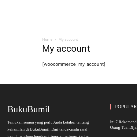
Home
My account
My account
[woocommerce_my_account]
BukuBumil
POPULAR
Ini 7 Rekomend
Temukan semua yang perlu Anda ketahui tentang
Orang Tua, Dij
kehamilan di BukuBumil. Dari tanda-tanda awal
hamil, panduan lengkap trimester pertama, kedua,